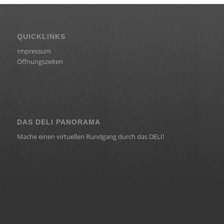
QUICKLINKS
Impressum
Öffnungszeiten
DAS DELI PANORAMA
Mache einen virtuellen Rundgang durch das DELI!