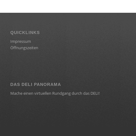
QUICKLINKS
Impressum
Öffnungszeiten
DAS DELI PANORAMA
Mache einen virtuellen Rundgang durch das DELI!