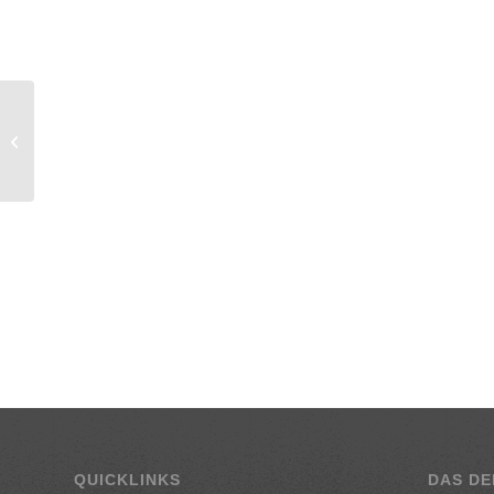
Veggie of the Week:
Hausgemachte
Gemüsegnocchi
QUICKLINKS
DAS DE