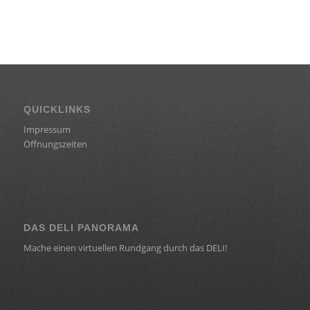
QUICKLINKS
Impressum
Öffnungszeiten
DAS DELI PANORAMA
Mache einen virtuellen Rundgang durch das DELI!