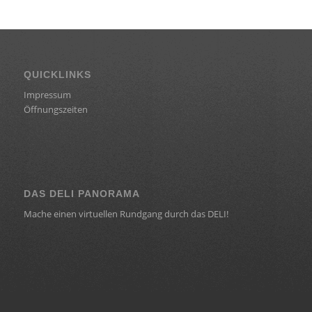
QUICKLINKS
Impressum
Öffnungszeiten
DAS DELI PANORAMA
Mache einen virtuellen Rundgang durch das DELI!