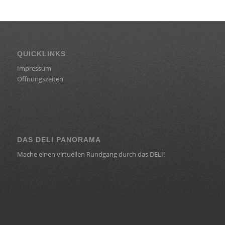
QUICKLINKS
Impressum
Öffnungszeiten
DAS DELI PANORAMA
Mache einen virtuellen Rundgang durch das DELI!