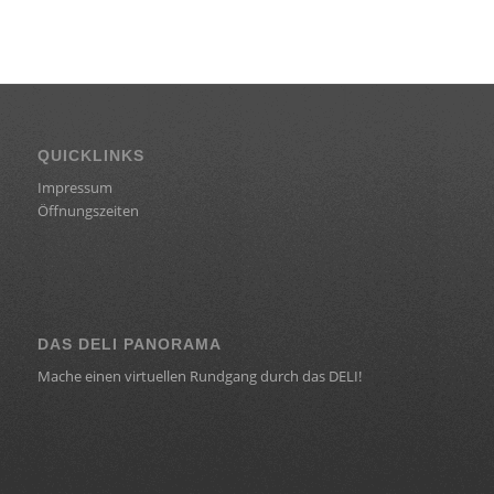
QUICKLINKS
Impressum
Öffnungszeiten
DAS DELI PANORAMA
Mache einen virtuellen Rundgang durch das DELI!