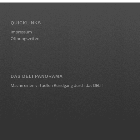
QUICKLINKS
Impressum
Öffnungszeiten
DAS DELI PANORAMA
Mache einen virtuellen Rundgang durch das DELI!