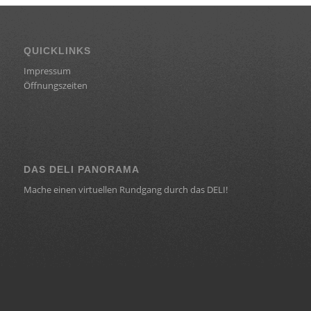
QUICKLINKS
Impressum
Öffnungszeiten
DAS DELI PANORAMA
Mache einen virtuellen Rundgang durch das DELI!