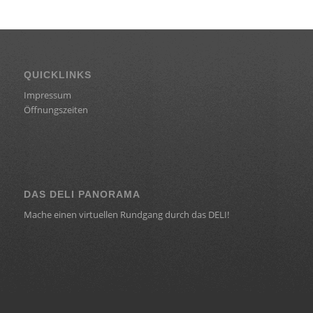
QUICKLINKS
Impressum
Öffnungszeiten
DAS DELI PANORAMA
Mache einen virtuellen Rundgang durch das DELI!