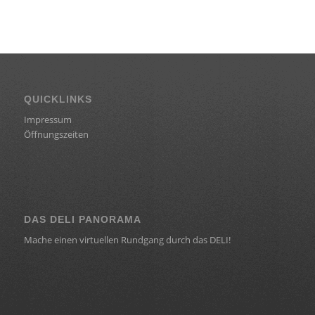
QUICKLINKS
Impressum
Öffnungszeiten
DAS DELI PANORAMA
Mache einen virtuellen Rundgang durch das DELI!