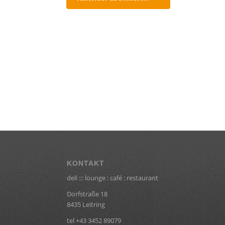
KONTAKT
deli ::: lounge : café : restaurant
Dorfstraße 18
8435 Leitring
tel +43 3452 89079