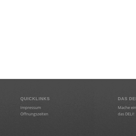
QUICKLINKS
DAS DE
Impressum
Mache ein
Öffnungszeiten
das DELI!