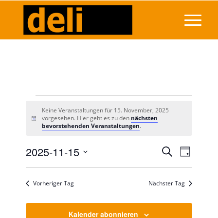
Veranstaltungen
Keine Veranstaltungen für 15. November, 2025
für
vorgesehen. Hier geht es zu den
nächsten
Hinweis
bevorstehenden Veranstaltungen
.
15.
Veransta
2025-11-15
Veranst
Suche
November,
Tag
Ansicht
Suche
Datum
Navigat
2025
wählen.
und
Vorheriger Tag
Nächster Tag
Ansichten
Navigati
Kalender abonnieren