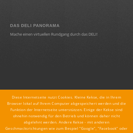
DAS DELI PANORAMA
Mache einen virtuellen Rundgang durch das DELI!
KONTAKT
Diese Internetseite nutzt Cookies. Kleine Kekse, die in Ihrem
deli ::: lounge : café : restaurant
Browser lokal auf Ihrem Computer abgespeichert werden und die
Funktion der Internetseite unterstützen. Einige der Kekse sind
Dorfstraße 18
ohnehin notwendig für den Betrieb und können daher nicht
8435 Leitring
abgelehnt werden. Andere Kekse - mit anderen
tel +43 3452 89079
Geschmacksrichtungen wie zum Bespiel "Google", "Facebook" oder