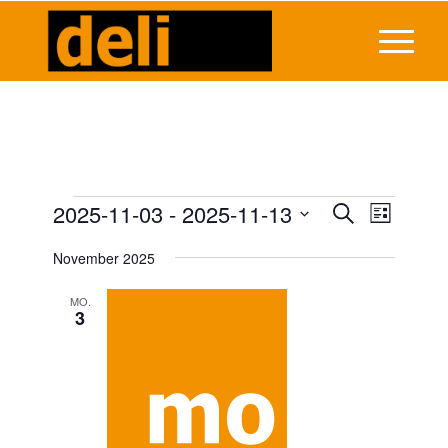
Veranstaltungen
Veransta
2025-11-03
 - 
2025-11-13
Veranst
Suche
Liste
Ansicht
Suche
Datum
Navigat
November 2025
wählen.
und
Ansichten
MO.
3
Navigati