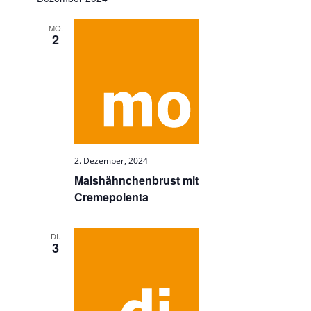
MO.
2
2. Dezember, 2024
Maishähnchenbrust mit
Cremepolenta
DI.
3