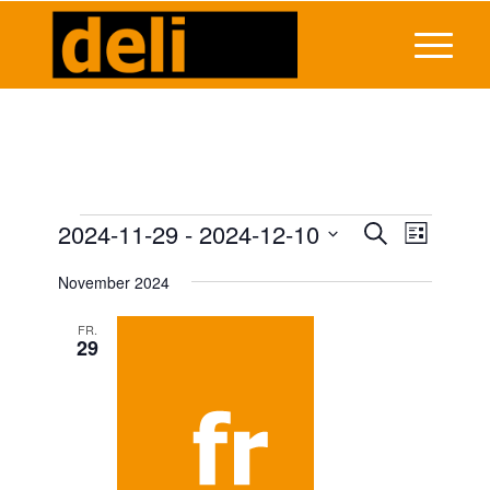
Veranstaltungen
Veransta
2024-11-29
 - 
2024-12-10
Veranst
Suche
Liste
Ansicht
Suche
Datum
Navigat
November 2024
wählen.
und
Ansichten
FR.
29
Navigati