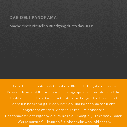
DAS DELI PANORAMA
Mache einen virtuellen Rundgang durch das DELI!
KONTAKT
Diese Internetseite nutzt Cookies. Kleine Kekse, die in Ihrem
deli ::: lounge : café : restaurant
Browser lokal auf Ihrem Computer abgespeichert werden und die
Funktion der Internetseite unterstützen. Einige der Kekse sind
Dorfstraße 18
ohnehin notwendig für den Betrieb und können daher nicht
8435 Leitring
abgelehnt werden. Andere Kekse - mit anderen
tel +43 3452 89079
Geschmacksrichtungen wie zum Bespiel "Google", "Facebook" oder
mail office@deli.co.at
"Werbepartner" - können Sie aber sehr wohl ablehnen.