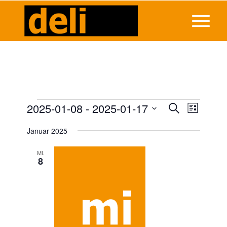
Veranstaltungen
Veransta
2025-01-08
 - 
2025-01-17
Veranst
Suche
Liste
Ansicht
Suche
Datum
Navigat
Januar 2025
wählen.
und
Ansichten
MI.
8
Navigati